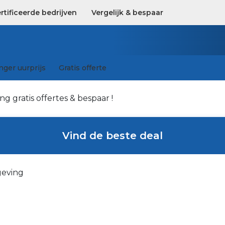
tificeerde bedrijven
Vergelijk & bespaar
ger uurprijs
Gratis offerte
g gratis offertes & bespaar !
Vind de beste deal
geving