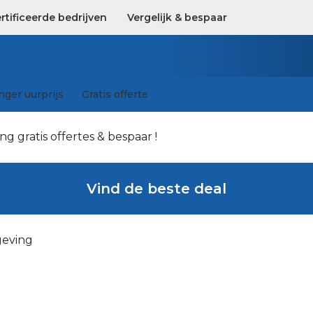
tificeerde bedrijven
Vergelijk & bespaar
ger uurprijs
Gratis offerte
g gratis offertes & bespaar !
Vind de beste deal
geving