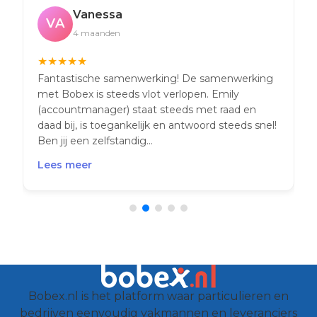
Vanessa
VA
4 maanden
★
★
★
★
★
Fantastische samenwerking! De samenwerking
met Bobex is steeds vlot verlopen. Emily
(accountmanager) staat steeds met raad en
daad bij, is toegankelijk en antwoord steeds snel!
Ben jij een zelfstandig...
Lees meer
Bobex.nl is het platform waar particulieren en
bedrijven eenvoudig vakmannen en leveranciers