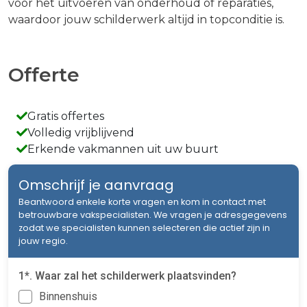
voor het uitvoeren van onderhoud of reparaties,
waardoor jouw schilderwerk altijd in topconditie is.
Offerte
Gratis offertes
Volledig vrijblijvend
Erkende vakmannen uit uw buurt
Omschrijf je aanvraag
Beantwoord enkele korte vragen en kom in contact met
betrouwbare vakspecialisten. We vragen je adresgegevens
zodat we specialisten kunnen selecteren die actief zijn in
jouw regio.
1*. Waar zal het schilderwerk plaatsvinden?
Binnenshuis