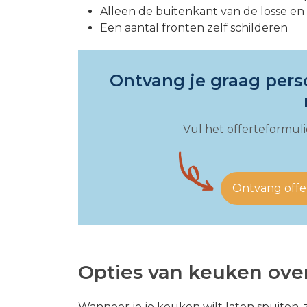
Alleen de buitenkant van de losse en 
Een aantal fronten zelf schilderen
Ontvang je graag perso
Vul het offerteformulier
Ontvang offe
Opties van keuken ove
Wanneer je je keuken wilt laten spuiten, 