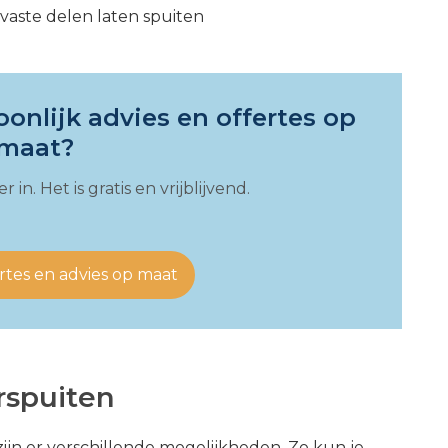
vaste delen laten spuiten
onlijk advies en offertes op
maat?
 in. Het is gratis en vrijblijvend.
rtes en advies op maat
rspuiten
zijn er verschillende mogelijkheden. Zo kun je