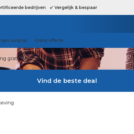
tificeerde bedrijven
Vergelijk & bespaar
ger uurprijs
Gratis offerte
g gratis offertes & bespaar !
Vind de beste deal
geving