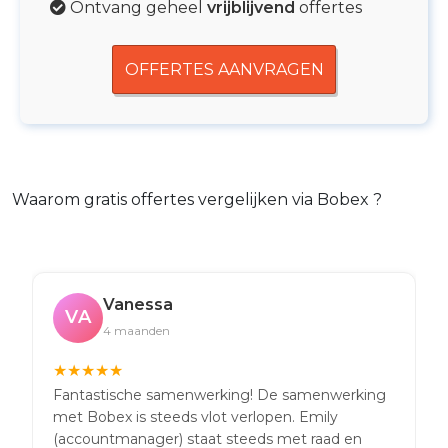
Ontvang geheel
vrijblijvend
offertes
OFFERTES AANVRAGEN
Waarom gratis offertes vergelijken via Bobex ?
Vanessa
VA
4 maanden
★
★
★
★
★
Fantastische samenwerking! De samenwerking
met Bobex is steeds vlot verlopen. Emily
(accountmanager) staat steeds met raad en