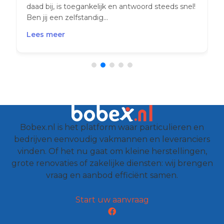
daad bij, is toegankelijk en antwoord steeds snel!
Ben jij een zelfstandig...
Lees meer
Bobex.nl is het platform waar particulieren en
bedrijven eenvoudig vakmannen en leveranciers
vinden. Of het nu gaat om kleine herstellingen,
grote renovaties of zakelijke diensten: wij brengen
vraag en aanbod efficiënt samen.
Start uw aanvraag