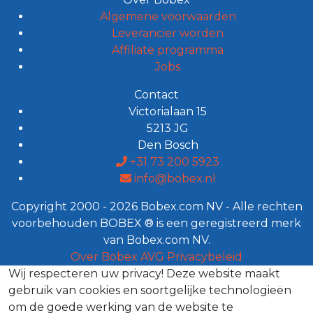
Algemene voorwaarden
Leverancier worden
Affiliate programma
Jobs
Contact
Victorialaan 15
5213 JG
Den Bosch
+31 73 200 5923
info@bobex.nl
Copyright 2000 - 2026 Bobex.com NV - Alle rechten
voorbehouden BOBEX ® is een geregistreerd merk
van Bobex.com NV.
Over Bobex
AVG
Privacybeleid
Wij respecteren uw privacy!
Deze website maakt
gebruik van cookies en soortgelijke technologieën
om de goede werking van de website te