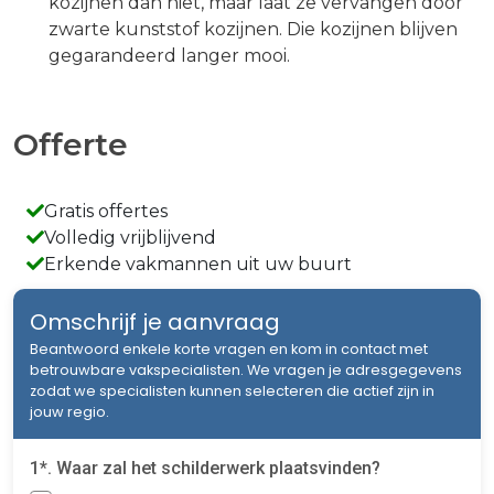
kozijnen dan niet, maar laat ze vervangen door
zwarte kunststof kozijnen. Die kozijnen blijven
gegarandeerd langer mooi.
Offerte
Gratis offertes
Volledig vrijblijvend
Erkende vakmannen uit uw buurt
Omschrijf je aanvraag
Beantwoord enkele korte vragen en kom in contact met
betrouwbare vakspecialisten. We vragen je adresgegevens
zodat we specialisten kunnen selecteren die actief zijn in
jouw regio.
1*. Waar zal het schilderwerk plaatsvinden?