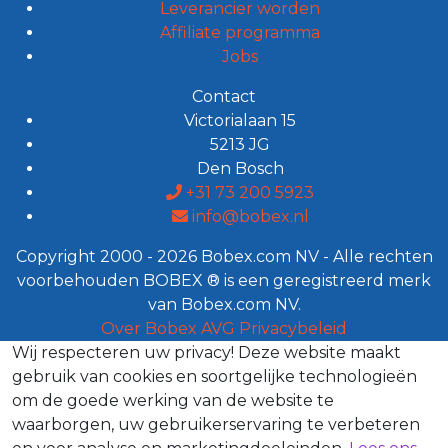
Leverancier worden
Affiliate programma
Jobs
Contact
Victorialaan 15
5213 JG
Den Bosch
+31 73 200 5923
info@bobex.nl
Copyright 2000 - 2026 Bobex.com NV - Alle rechten
voorbehouden BOBEX ® is een geregistreerd merk
van Bobex.com NV.
Over Bobex
AVG
Privacybeleid
Wij respecteren uw privacy!
Deze website maakt
gebruik van cookies en soortgelijke technologieën
om de goede werking van de website te
waarborgen, uw gebruikerservaring te verbeteren