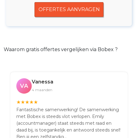
OFFERTES AANVRAGEN
Waarom gratis offertes vergelijken via Bobex ?
Vanessa
VA
4 maanden
★
★
★
★
★
Fantastische samenwerking! De samenwerking
met Bobex is steeds vlot verlopen. Emily
(accountmanager) staat steeds met raad en
daad bij, is toegankelijk en antwoord steeds snel!
Ben jij een zelfstandig...