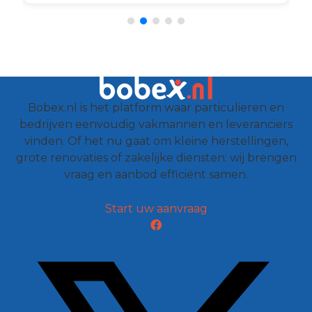
Bobex.nl is het platform waar particulieren en
bedrijven eenvoudig vakmannen en leveranciers
vinden. Of het nu gaat om kleine herstellingen,
grote renovaties of zakelijke diensten: wij brengen
vraag en aanbod efficiënt samen.
Start uw aanvraag