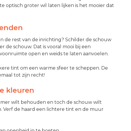
 optisch groter wil laten lijken is het mooier dat
lenden
n de rest van de inrichting? Schilder de schouw
r de schouw. Dat is vooral mooi bij een
e woonruimte open en weids te laten aanvoelen.
ere tint om een warme sfeer te scheppen. De
aal tot zijn recht!
e kleuren
kamer wilt behouden en toch de schouw wilt
 Verf de haard een lichtere tint en de muur
aan openheid in te boeten.