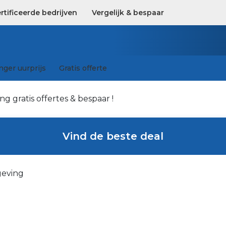
tificeerde bedrijven
Vergelijk & bespaar
ger uurprijs
Gratis offerte
g gratis offertes & bespaar !
Vind de beste deal
geving