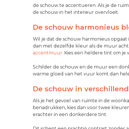
de schouw te accentueren. Als je de ruimte
de schouw in het interieur overvloeit.
De schouw harmonieus b
Wil je dat de schouw harmonieus opgaat i
dan met dezelfde kleur als de muur achte
accentmuur
. Kies een heldere tint om j
Schilder de schouw en de muur een donk
warme gloed van het vuur komt dan helem
De schouw in verschillend
Als je het gevoel van ruimte in de woon
benadrukken, kies dan voor twee kleuren.
erachter in een donkerdere tint.
Dit schept een prachtig contrast zonder 