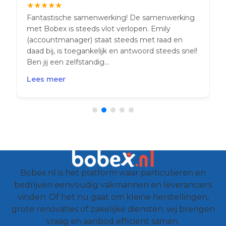
★
★
★
★
★
Fantastische samenwerking! De samenwerking
met Bobex is steeds vlot verlopen. Emily
(accountmanager) staat steeds met raad en
daad bij, is toegankelijk en antwoord steeds snel!
Ben jij een zelfstandig...
Lees meer
Bobex.nl is het platform waar particulieren en
bedrijven eenvoudig vakmannen en leveranciers
vinden. Of het nu gaat om kleine herstellingen,
grote renovaties of zakelijke diensten: wij brengen
vraag en aanbod efficiënt samen.